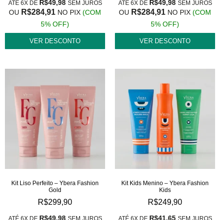
R$
49,98
R$
49,98
ATÉ 6X DE
SEM JUROS
ATÉ 6X DE
SEM JUROS
R$
284,91
R$
284,91
OU
NO PIX
(COM
OU
NO PIX
(COM
5% OFF)
5% OFF)
VER DESCONTO
VER DESCONTO
Kit Liso Perfeito – Ybera Fashion
Kit Kids Menino – Ybera Fashion
Gold
Kids
R$
299,90
R$
249,90
R$
49,98
R$
41,65
ATÉ 6X DE
SEM JUROS
ATÉ 6X DE
SEM JUROS