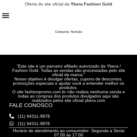
Oferta do site oficial da
Ybera Fashion Gold
CONTROLE DE QUEDA
CRESCIMENTO CAPILAR
Categoria: Nutrição
“Este site é um parceiro afiliado autorizado da Ybera /
Fashion Gold. Todas as vendas são processadas pelo site
oficial da marca.”
Nosso objetivo é divulgar ofertas, cupons de descontos,
promoções especiais e ajudar você a entender melhor os
produtos.
O site fashionpromo.com.br não realiza nenhuma venda e
todas as compras dos produtos divulgados aqui são
realizados pelos site oficial ybera.com
FALE CONOSCO
(11) 94311-9878
(11) 94311-9878
Horário de atendimento ao consumidor: Segunda a Sexta
07:00 às 17:00