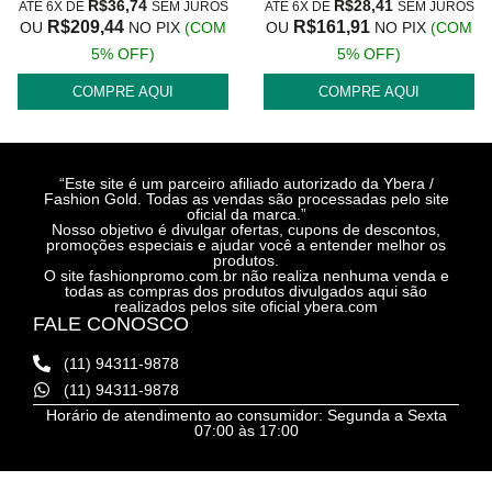
R$
36,74
R$
28,41
ATÉ 6X DE
SEM JUROS
ATÉ 6X DE
SEM JUROS
R$
209,44
R$
161,91
OU
NO PIX
(COM
OU
NO PIX
(COM
5% OFF)
5% OFF)
COMPRE AQUI
COMPRE AQUI
“Este site é um parceiro afiliado autorizado da Ybera /
Fashion Gold. Todas as vendas são processadas pelo site
oficial da marca.”
Nosso objetivo é divulgar ofertas, cupons de descontos,
promoções especiais e ajudar você a entender melhor os
produtos.
O site fashionpromo.com.br não realiza nenhuma venda e
todas as compras dos produtos divulgados aqui são
realizados pelos site oficial ybera.com
FALE CONOSCO
(11) 94311-9878
(11) 94311-9878
Horário de atendimento ao consumidor: Segunda a Sexta
07:00 às 17:00